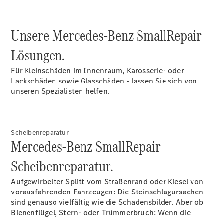
Übersicht
Reifen &
Kompletträder
Unsere Mercedes-Benz SmallRepair
Lösungen.
Für Kleinschäden im Innenraum, Karosserie- oder
Lackschäden sowie Glasschäden - lassen Sie sich von
unseren Spezialisten helfen.
Reifen- und
Komplettradschutz
Scheibenreparatur
EU-
Mercedes-Benz SmallRepair
Reifenlabel
Transporter-
Scheibenreparatur.
Service
Aufgewirbelter Splitt vom Straßenrand oder Kiesel von
vorausfahrenden Fahrzeugen: Die Steinschlagursachen
sind genauso vielfältig wie die Schadensbilder. Aber ob
Bienenflügel, Stern- oder Trümmerbruch: Wenn die