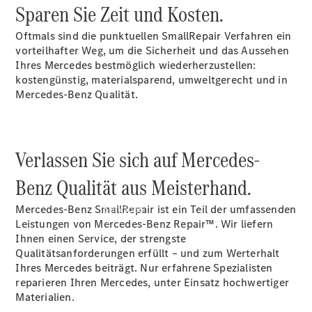
vereinbaren
Sparen Sie Zeit und Kosten.
Servicetermin
vereinbaren
Oftmals sind die punktuellen SmallRepair Verfahren ein
Tel: +49 711
vorteilhafter Weg, um die Sicherheit und das Aussehen
213 00 100
Ihres Mercedes bestmöglich wiederherzustellen:
kostengünstig, materialsparend, umweltgerecht und in
Mercedes-Benz Qualität.
Verlassen Sie sich auf Mercedes-
Benz Qualität aus Meisterhand.
Services
Mercedes-Benz SmallRepair ist ein Teil der umfassenden
Leistungen von Mercedes-Benz Repair™. Wir liefern
Ihnen einen Service, der strengste
Qualitätsanforderungen erfüllt – und zum Werterhalt
Ihres Mercedes beiträgt. Nur erfahrene Spezialisten
reparieren Ihren Mercedes, unter Einsatz hochwertiger
Materialien.