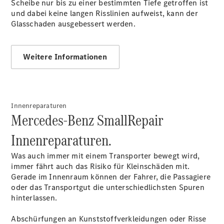
Scheibe nur bis zu einer bestimmten Tiefe getroffen ist
und dabei keine langen Risslinien aufweist, kann der
Glasschaden ausgebessert werden.
Übersicht
Unfallreparaturen
SmallRepair
Weitere Informationen
Rücknahme
&
Entsorgung
Wartung
Innenreparaturen
Reparatur
Mercedes-Benz SmallRepair
Service-
und
Innenreparaturen.
Garantie-
Pakete
Was auch immer mit einem Transporter bewegt wird,
Fleet
immer fährt auch das Risiko für Kleinschäden mit.
Services
Gerade im Innenraum können der Fahrer, die Passagiere
Elektrofahrzeug-
oder das Transportgut die unterschiedlichsten Spuren
Service
hinterlassen.
Individuelle
Betreuung
Abschürfungen an Kunststoffverkleidungen oder Risse