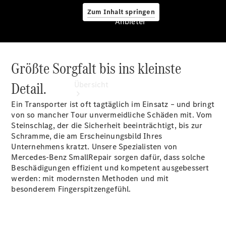
Zum Inhalt springen
Anbieter
Größte Sorgfalt bis ins kleinste
Anbieter
Detail.
Übersicht
Ein Transporter ist oft tagtäglich im Einsatz – und bringt
von so mancher Tour unvermeidliche Schäden mit. Vom
Steinschlag, der die Sicherheit beeinträchtigt, bis zur
Schramme, die am Erscheinungsbild Ihres
Unternehmens kratzt. Unsere Spezialisten von
Mercedes-Benz SmallRepair sorgen dafür, dass solche
Startseite
Beschädigungen effizient und kompetent ausgebessert
Ansprechpartner
werden: mit modernsten Methoden und mit
finden
besonderem Fingerspitzengefühl.
Probefahrt
vereinbaren
Beratung