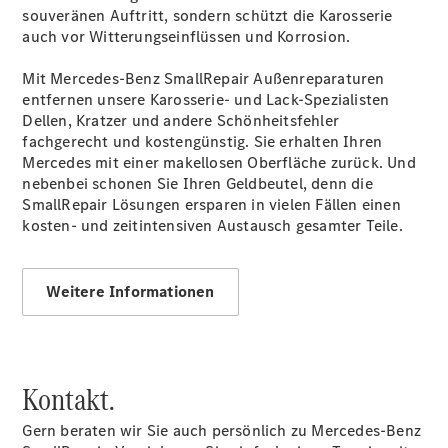
souveränen Auftritt, sondern schützt die Karosserie
auch vor Witterungseinflüssen und Korrosion.
Übersicht
MobiloVan
Mit Mercedes-Benz SmallRepair Außenreparaturen
Intelligente
entfernen unsere Karosserie- und Lack-Spezialisten
Fahrzeugsteuerung
Dellen, Kratzer und andere Schönheitsfehler
fachgerecht und kostengünstig. Sie erhalten Ihren
Mercedes mit einer makellosen Oberfläche zurück. Und
nebenbei schonen Sie Ihren Geldbeutel, denn die
SmallRepair Lösungen ersparen in vielen Fällen einen
kosten- und zeitintensiven Austausch gesamter Teile.
Übersicht
Weitere Informationen
Digitale
Extras
Van Uptime
Monitor
Onboard
Kontakt.
Service App
Mercedes-
Gern beraten wir Sie auch persönlich zu Mercedes-Benz
Benz