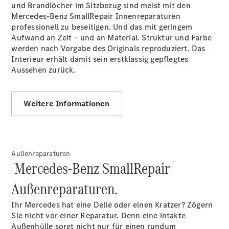
und Brandlöcher im Sitzbezug sind meist mit den
Mercedes-Benz SmallRepair Innenreparaturen
professionell zu beseitigen. Und das mit geringem
Aufwand an Zeit – und an Material. Struktur und Farbe
werden nach Vorgabe des Originals reproduziert. Das
Interieur erhält damit sein erstklassig gepflegtes
Aussehen zurück.
Übersicht
Customer
Assistance
Weitere Informationen
Center
24h Service
Roadside
Assistance
Individuelle
Außenreparaturen
Mercedes-Benz SmallRepair
Unterstützung
Mobilitätslösungen
Außenreparaturen.
Ihr Mercedes hat eine Delle oder einen Kratzer? Zögern
Sie nicht vor einer Reparatur. Denn eine intakte
Außenhülle sorgt nicht nur für einen rundum