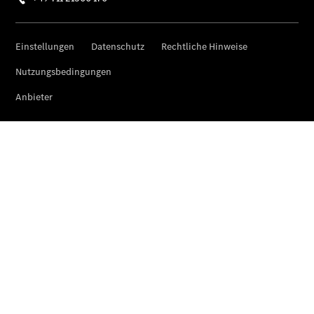
Übersicht
Reifen &
Kompletträder
Reifen- und
Komplettradschutz
EU-
Reifenlabel
Transporter-
Service