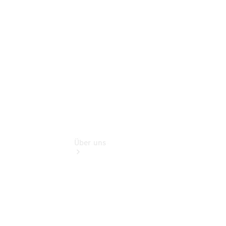
Zubehör
Rückrufe &
Umrüstungen
Wartungsservice
Über uns
Übersicht