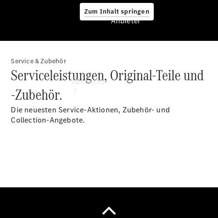
Zum Inhalt springen
Anbieter
Service & Zubehör
Anbieter
Serviceleistungen, Original-Teile und
Übersicht
-Zubehör.
Die neuesten Service-Aktionen, Zubehör- und
Collection-Angebote.
Startseite
Ansprechpartner
finden
Probefahrt
vereinbaren
Beratung