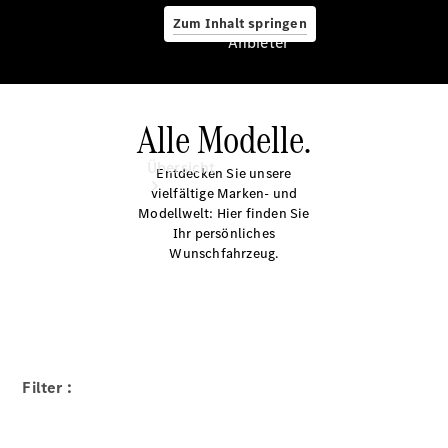
Zum Inhalt springen
Anbieter
Alle Modelle.
Anbieter
Übersicht
Entdecken Sie unsere
vielfältige Marken- und
Modellwelt: Hier finden Sie
Ihr persönliches
Wunschfahrzeug.
Startseite
Ansprechpartner
finden
Filter :
Probefahrt
vereinbaren
Beratung