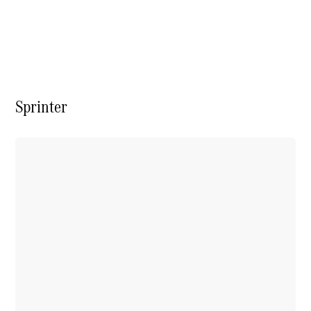
Übersicht
Reifen &
Kompletträder
Sprinter
Reifen- und
Komplettradschutz
EU-
Reifenlabel
Transporter-
Service