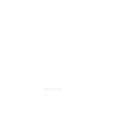
vereinbaren
Servicetermin
vereinbaren
Tel: +49 711
213 00 100
Services