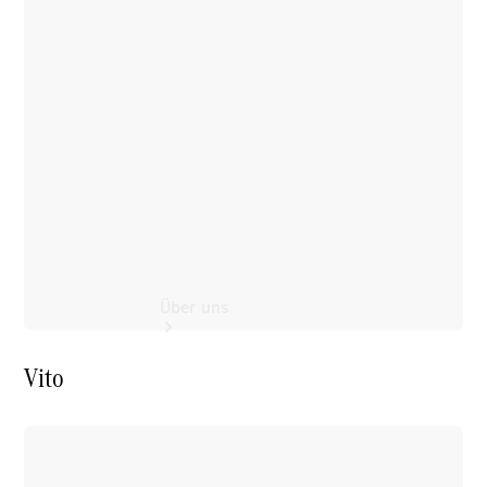
Zubehör
Rückrufe &
Umrüstungen
Wartungsservice
Über uns
Vito
Übersicht